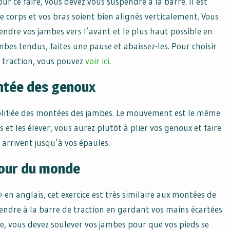
ur ce faire, vous devez vous suspendre à la barre. Il est
corps et vos bras soient bien alignés verticalement. Vous
ndre vos jambes vers l’avant et le plus haut possible en
ambes tendus, faites une pause et abaissez-les. Pour choisir
 traction, vous pouvez
voir ici
.
ntée des genoux
mplifiée des montées des jambes. Le mouvement est le même
 et les élever, vous aurez plutôt à plier vos genoux et faire
s arrivent jusqu’à vos épaules.
our du monde
n anglais, cet exercice est très similaire aux montées de
endre à la barre de traction en gardant vos mains écartées
, vous devez soulever vos jambes pour que vos pieds se