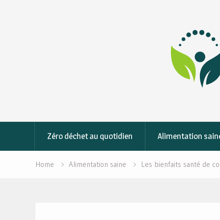
Skip
to
content
Zéro déchet au quotidien
Alimentation sain
Home
Alimentation saine
Les bienfaits santé de c