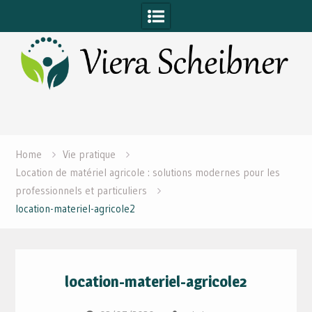
Skip
to
content
Home
Vie pratique
Location de matériel agricole : solutions modernes pour les
professionnels et particuliers
location-materiel-agricole2
location-materiel-agricole2